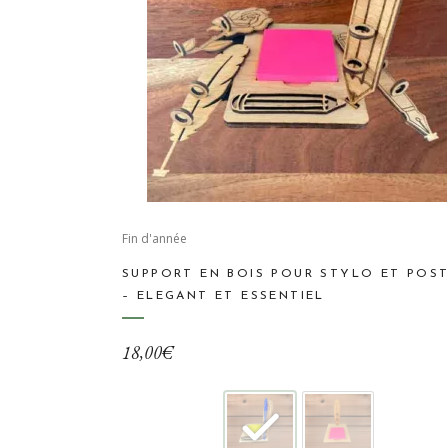
Ce
produit
Fin d'année
a
SUPPORT EN BOIS POUR STYLO ET POST
plusieurs
– ELEGANT ET ESSENTIEL
variations.
Les
18,00
€
options
peuvent
être