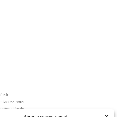
fie.fr
ntactez-nous
ntions légale
litique de confidentialité
Gérer le consentement