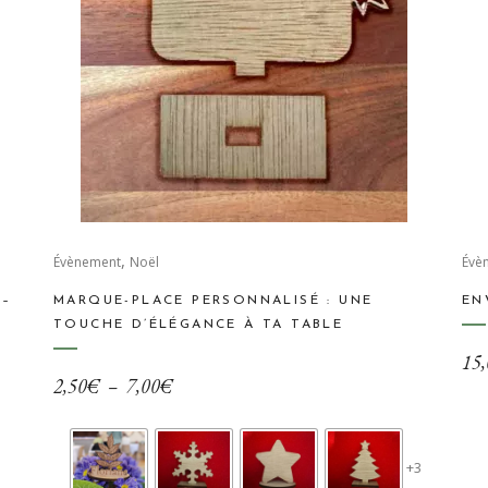
Ce
,
produit
Évènement
Noël
Évè
a
 –
MARQUE-PLACE PERSONNALISÉ : UNE
EN
plusieurs
TOUCHE D’ÉLÉGANCE À TA TABLE
variations.
15,
Les
Plage
2,50
€
–
7,00
€
options
de
peuvent
prix :
être
+3
2,50€