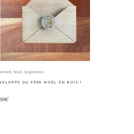
,
,
nement
Noël
Suspension
VELOPPE DU PÈRE NOËL EN BOIS !
00
€