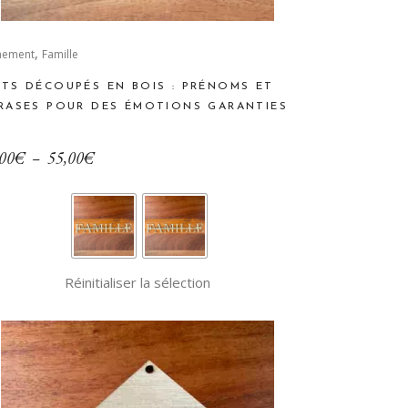
,
duit
nement
Famille
TS DÉCOUPÉS EN BOIS : PRÉNOMS ET
sieurs
RASES POUR DES ÉMOTIONS GARANTIES
iations.
Plage
00
€
–
55,00
€
ions
de
vent
prix :
e
35,00€
isies
à
Réinitialiser la sélection
55,00€
ge
duit