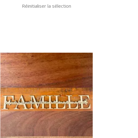
isies
Réinitialiser la sélection
55,00€
ge
duit