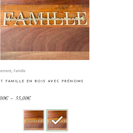
,
duit
nement
Famille
T FAMILLE EN BOIS AVEC PRÉNOMS
sieurs
iations.
Plage
00
€
–
55,00
€
de
ions
prix :
vent
35,00€
e
à