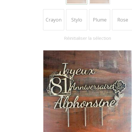
choisies
sur
la
Crayon
Stylo
Plume
Rose
page
du
Réinitialiser la sélection
produit