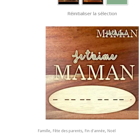
choisies
à
sur
Réinitialiser la sélection
40,00€
la
page
du
produit
,
,
,
Famille
Fête des parents
Fin d'année
Noël