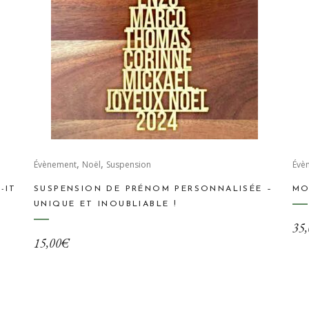
Ce
,
,
Évènement
Noël
Suspension
pro
Évè
a
-IT
SUSPENSION DE PRÉNOM PERSONNALISÉE –
MO
plu
UNIQUE ET INOUBLIABLE !
var
35,
Les
15,00
€
opt
peu
êtr