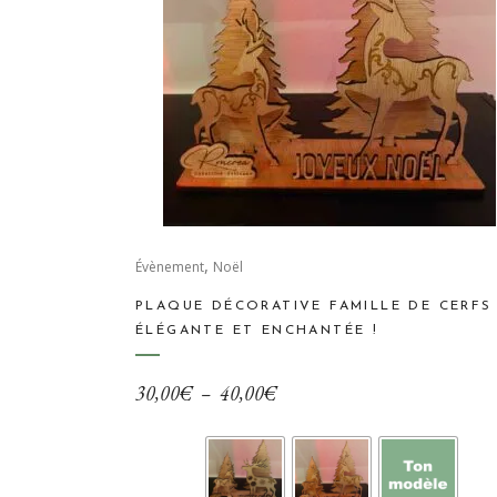
Ce
,
produit
Évènement
Noël
a
PLAQUE DÉCORATIVE FAMILLE DE CERFS
plusieurs
ÉLÉGANTE ET ENCHANTÉE !
variations.
Les
Plage
30,00
€
–
40,00
€
options
de
peuvent
prix :
être
30,00€