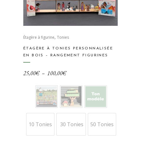
Ce
,
produit
Étagère à figurine
Tonies
a
ÉTAGÈRE À TONIES PERSONNALISÉE
plusieurs
EN BOIS – RANGEMENT FIGURINES
variations.
Les
Plage
25,00
€
–
100,00
€
options
de
peuvent
prix :
être
25,00€
choisies
à
sur
100,00€
la
10 Tonies
30 Tonies
50 Tonies
page
du