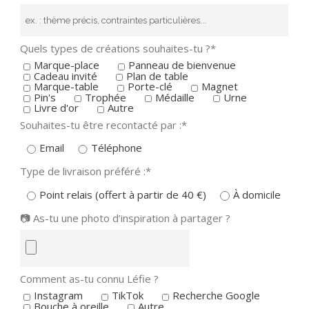
Quels types de créations souhaites-tu ?*
Marque-place
Panneau de bienvenue
Cadeau invité
Plan de table
Marque-table
Porte-clé
Magnet
Pin's
Trophée
Médaille
Urne
Livre d'or
Autre
Souhaites-tu être recontacté par :*
Email
Téléphone
Type de livraison préféré :*
Point relais (offert à partir de 40 €)
À domicile
📷 As-tu une photo d’inspiration à partager ?
Comment as-tu connu Léfie ?
Instagram
TikTok
Recherche Google
Bouche à oreille
Autre