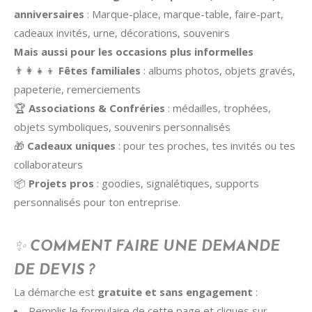
anniversaires
: Marque-place, marque-table, faire-part,
cadeaux invités, urne, décorations, souvenirs
Mais aussi pour les occasions plus informelles
👨‍👩‍👧‍👦
Fêtes familiales
: albums photos, objets gravés,
papeterie, remerciements
🏆
Associations & Confréries
: médailles, trophées,
objets symboliques, souvenirs personnalisés
🎁
Cadeaux uniques
: pour tes proches, tes invités ou tes
collaborateurs
📦
Projets pros
: goodies, signalétiques, supports
personnalisés pour ton entreprise.
✨
COMMENT FAIRE UNE DEMANDE
DE DEVIS ?
La démarche est
gratuite et sans engagement
:
Remplis le formulaire de cette page et cliques sur