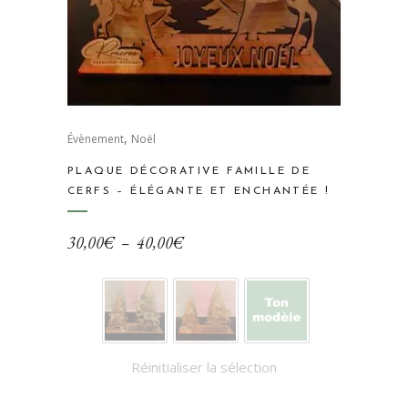
Ce
,
produit
Évènement
Noël
a
PLAQUE DÉCORATIVE FAMILLE DE
plusieurs
CERFS – ÉLÉGANTE ET ENCHANTÉE !
variations.
Les
Plage
30,00
€
–
40,00
€
options
de
peuvent
prix :
être
30,00€
choisies
à
sur
Réinitialiser la sélection
40,00€
la
page