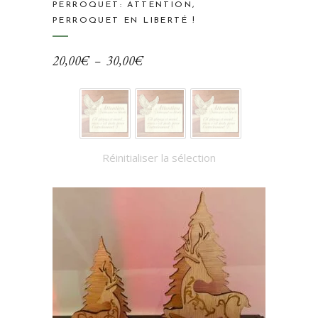
plusieurs
PERROQUET: ATTENTION,
variations.
PERROQUET EN LIBERTÉ !
Les
options
Plage
20,00
€
–
30,00
€
peuvent
de
être
prix :
choisies
20,00€
sur
à
la
Réinitialiser la sélection
30,00€
page
du
produit