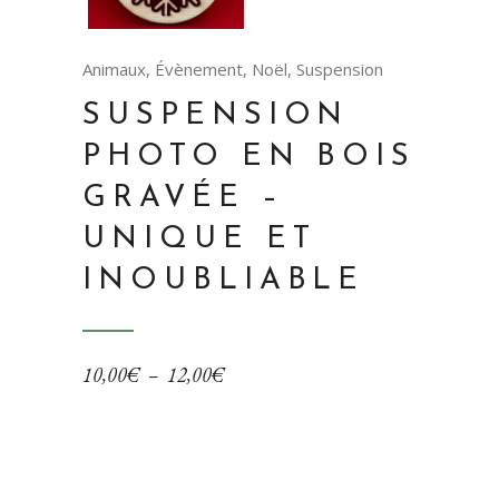
Animaux
,
Évènement
,
Noël
,
Suspension
SUSPENSION
PHOTO EN BOIS
GRAVÉE –
UNIQUE ET
INOUBLIABLE
Plage
10,00
€
–
12,00
€
de
prix :
10,00€
à